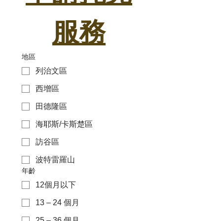
服務
地區
列治文區
西增區
田德隆區
海耶斯/卡斯楚區
訪谷區
波特雷羅山
年齡
12個月以下
13 – 24 個月
25 – 36 個月