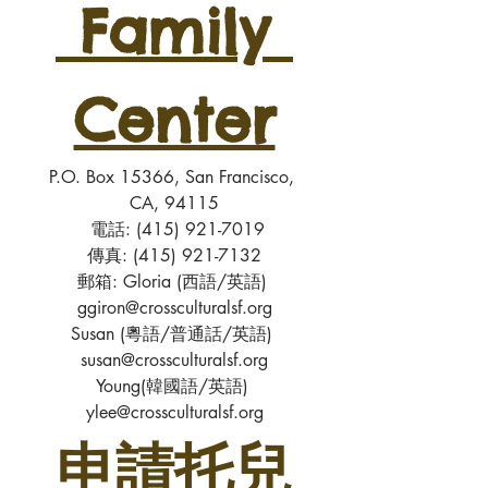
 Family 
Center
P.O. Box 15366, San Francisco, 
CA, 94115
 電話: (415) 921-7019
傳真: (415) 921-7132
郵箱: Gloria (西語/英語) 
ggiron@crossculturalsf.org
Susan (粵語/普通話/英語) 
susan@crossculturalsf.org
Young(韓國語/英語) 
ylee@crossculturalsf.org
申請托兒