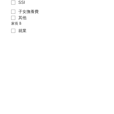
SSI
子女撫養費
其他
家長 B
就業
自營
公共援助
失業
SSI
子女撫養費
其他
托兒需求
家長 A
就業
尋找工作